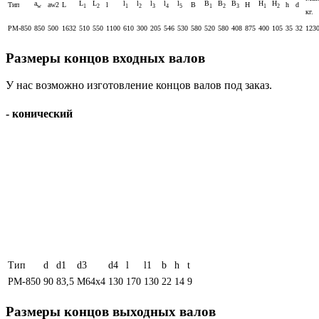
a
L
L
l
l
l
l
l
B
B
B
H
H
Тип
aw2
L
l
B
H
h
d
w
1
2
1
2
3
4
5
1
2
3
1
2
кг.
РМ-850
850
500
1632
510
550
1100
610
300
205
546
530
580
520
580
408
875
400
105
35
32
123
Размеры концов входных валов
У нас возможно изготовление концов валов под заказ.
- конический
Тип
d
d1
d3
d4
l
l1
b
h
t
РМ-850
90
83,5
М64х4
130
170
130
22
14
9
Размеры концов выходных валов