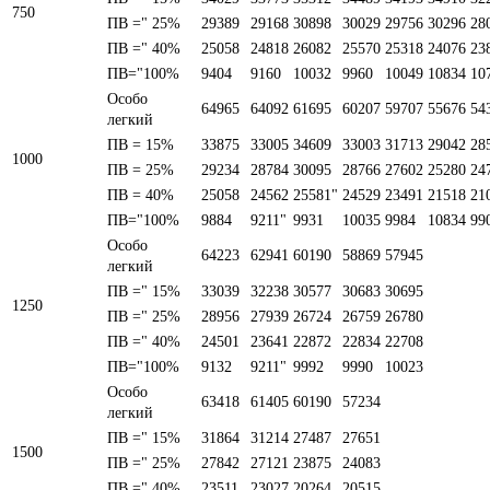
750
ПВ =" 25%
29389
29168
30898
30029
29756
30296
28
ПВ =" 40%
25058
24818
26082
25570
25318
24076
23
ПВ="100%
9404
9160
10032
9960
10049
10834
10
Особо
64965
64092
61695
60207
59707
55676
54
легкий
ПВ = 15%
33875
33005
34609
33003
31713
29042
28
1000
ПВ = 25%
29234
28784
30095
28766
27602
25280
24
ПВ = 40%
25058
24562
25581"
24529
23491
21518
21
ПВ="100%
9884
9211"
9931
10035
9984
10834
99
Особо
64223
62941
60190
58869
57945
легкий
ПВ =" 15%
33039
32238
30577
30683
30695
1250
ПВ =" 25%
28956
27939
26724
26759
26780
ПВ =" 40%
24501
23641
22872
22834
22708
ПВ="100%
9132
9211"
9992
9990
10023
Особо
63418
61405
60190
57234
легкий
ПВ =" 15%
31864
31214
27487
27651
1500
ПВ =" 25%
27842
27121
23875
24083
ПВ =" 40%
23511
23027
20264
20515