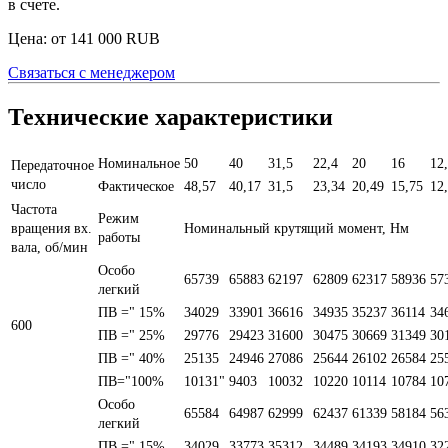
в счете.
Цена: от
141 000
RUB
Связаться с менеджером
Технические характеристики
Номинальное
50
40
31,5
22,4
20
16
12
Передаточное
число
Фактическое
48,57
40,17
31,5
23,34
20,49
15,75
12
Частота
Режим
вращения вх.
Номинальный крутящий момент, Нм
работы
вала, об/мин
Особо
65739
65883
62197
62809
62317
58936
57
легкий
ПВ =" 15%
34029
33901
36616
34935
35237
36114
34
600
ПВ =" 25%
29776
29423
31600
30475
30669
31349
30
ПВ =" 40%
25135
24946
27086
25644
26102
26584
25
ПВ="100%
10131"
9403
10032
10220
10114
10784
10
Особо
65584
64987
62999
62437
61339
58184
56
легкий
ПВ =" 15%
34029
33773
35312
34489
34193
34910
32