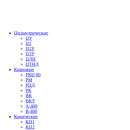
Цилиндрические
ЦУ
Ц2
Ц2У
Ц3У
ЦДН
ЦТНД
Крановые
РВЦ 80
РМ
РЦД
РК
ВК
ВКУ
А-400
В-400
Конические
КЦ1
КЦ2