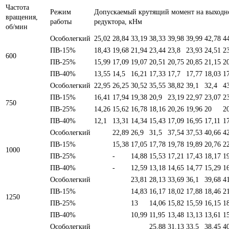
Частота
Режим
Допускаемый крутящий момент на выходн
вращения,
работы
редуктора, кНм
об/мин
Особолегкий
25,02
28,84
33,19
38,33
39,98
39,99
42,78
4
ПВ-15%
18,43
19,68
21,94
23,44
23,8
23,93
24,51
2
600
ПВ-25%
15,99
17,09
19,07
20,51
20,75
20,85
21,15
2
ПВ-40%
13,55
14,5
16,21
17,33
17,7
17,77
18,03
1
Особолегкий
22,95
26,25
30,52
35,55
38,82
39,1
32,4
4
ПВ-15%
16,41
17,94
19,38
20,9
23,19
22,97
23,07
2
750
ПВ-25%
14,26
15,62
16,78
18,16
20,26
19,96
20
2
ПВ-40%
12,1
13,31
14,34
15,43
17,09
16,95
17,11
1
Особолегкий
22,89
26,9
31,5
37,54
37,53
40,66
4
ПВ-15%
15,38
17,05
17,78
19,78
19,89
20,76
2
1000
ПВ-25%
-
14,88
15,53
17,21
17,43
18,17
1
ПВ-40%
-
12,59
13,18
14,65
14,77
15,29
1
Особолегкий
23,81
28,13
33,69
36,1
39,68
4
ПВ-15%
14,83
16,17
18,02
17,88
18,46
2
1250
ПВ-25%
13
14,06
15,82
15,59
16,15
1
ПВ-40%
10,99
11,95
13,48
13,13
13,61
1
Особолегкий
25,88
31,13
33,5
38,45
4