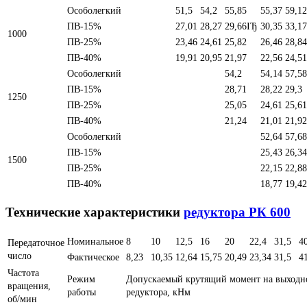
Особолегкий
51,5
54,2
55,85
55,37
59,12
ПВ-15%
27,01
28,27
29,66ІЂ
30,35
33,17
1000
ПВ-25%
23,46
24,61
25,82
26,46
28,84
ПВ-40%
19,91
20,95
21,97
22,56
24,51
Особолегкий
54,2
54,14
57,58
ПВ-15%
28,71
28,22
29,3
1250
ПВ-25%
25,05
24,61
25,61
ПВ-40%
21,24
21,01
21,92
Особолегкий
52,64
57,68
ПВ-15%
25,43
26,34
1500
ПВ-25%
22,15
22,88
ПВ-40%
18,77
19,42
Технические характеристики
редуктора РК 600
Номинальное
8
10
12,5
16
20
22,4
31,5
4
Передаточное
число
Фактическое
8,23
10,35
12,64
15,75
20,49
23,34
31,5
4
Частота
Режим
Допускаемый крутящий момент на выходн
вращения,
работы
редуктора, кНм
об/мин