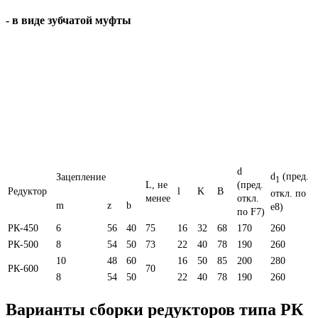
- в виде зубчатой муфты
d
d
(пред.
Зацепление
1
L, не
(пред.
Редуктор
l
K
B
откл. по
менее
откл.
m
z
b
e8)
по F7)
РК-450
6
56
40
75
16
32
68
170
260
РК-500
8
54
50
73
22
40
78
190
260
10
48
60
16
50
85
200
280
РК-600
70
8
54
50
22
40
78
190
260
Варианты сборки редукторов типа РК