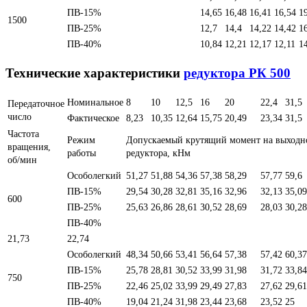
ПВ-15%
14,65
16,48
16,41
16,54
1
1500
ПВ-25%
12,7
14,4
14,22
14,42
1
ПВ-40%
10,84
12,21
12,17
12,11
1
Технические характеристики
редуктора РК 500
Номинальное
8
10
12,5
16
20
22,4
31,5
Передаточное
число
Фактическое
8,23
10,35
12,64
15,75
20,49
23,34
31,5
Частота
Режим
Допускаемый крутящий момент на выходн
вращения,
работы
редуктора, кНм
об/мин
Особолегкий
51,27
51,88
54,36
57,38
58,29
57,77
59,6
ПВ-15%
29,54
30,28
32,81
35,16
32,96
32,13
35,09
600
ПВ-25%
25,63
26,86
28,61
30,52
28,69
28,03
30,28
ПВ-40%
21,73
22,74
Особолегкий
48,34
50,66
53,41
56,64
57,38
57,42
60,37
ПВ-15%
25,78
28,81
30,52
33,99
31,98
31,72
33,84
750
ПВ-25%
22,46
25,02
33,99
29,49
27,83
27,62
29,61
ПВ-40%
19,04
21,24
31,98
23,44
23,68
23,52
25