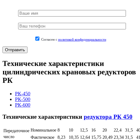
Согласен с
политикой конфиденциальности
Технические характеристики
цилиндрических крановых редукторов
РК
РК-450
РК-500
РК-600
Технические характеристики
редуктора РК 450
Номинальное
8
10
12,5
16
20
22,4
31,5
4
Передаточное
число
Фактическое
8,23
10,35
12,64
15,75
20,49
23,34
31,5
4