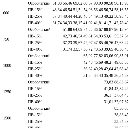
Особолегкий
51,88
56,46
69,62
80,57
90,03
90,58
96,13
9
ПВ-15%
43,34
46,54
51,5
54,93
56,46
56,74
58,16
5
600
ПВ-25%
37,84
40,44
44,28
48,34
49,13
49,22
50,95
4
ПВ-40%
31,74
34,33
38,15
41,02
41,81
41,7
42,78
4
Особолегкий
51,88
64,09
74,22
86,67
88,87
96,13
9
ПВ-15%
42,73
46,54
49,81
54,93
53,6
55,37
5
750
ПВ-25%
37,23
39,67
42,97
47,85
46,76
47,68
4
ПВ-40%
31,74
33,57
36,72
40,53
39,65
40,38
4
Особолегкий
65,92
77,82
83,06
90,85
9
ПВ-15%
42,48
46,69
48,2
49,03
5
1000
ПВ-25%
36,62
40,28
42,04
42,68
4
ПВ-40%
31,5
34,43
35,48
36,34
3
Особолегкий
73,83
88,83
8
ПВ-15%
41,84
43,84
4
1250
ПВ-25%
36,1
37,84
4
ПВ-40%
31,01
32,07
3
Особолегкий
85,56
8
ПВ-15%
38,83
4
1500
ПВ-25%
33,84
3