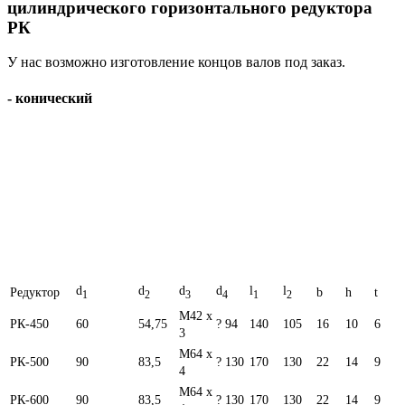
цилиндрического горизонтального редуктора
РК
У нас возможно изготовление концов валов под заказ.
- конический
d
d
d
d
l
l
Редуктор
b
h
t
1
2
3
4
1
2
M42 x
РК-450
60
54,75
? 94
140
105
16
10
6
3
M64 x
РК-500
90
83,5
? 130
170
130
22
14
9
4
M64 x
РК-600
90
83,5
? 130
170
130
22
14
9