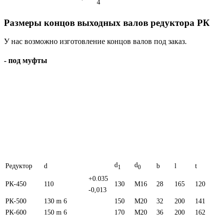
4
Размеры концов выходных валов редуктора РК
У нас возможно изготовление концов валов под заказ.
- под муфты
d
d
Редуктор
d
b
l
t
1
0
+0.035
РК-450
110
130
M16
28
165
120
-0,013
РК-500
130 m 6
150
M20
32
200
141
РК-600
150 m 6
170
M20
36
200
162