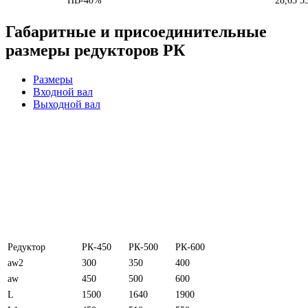
ПВ-40%
28,65
3
Габаритные и присоединительные
размеры редукторов РК
Размеры
Входной вал
Выходной вал
Редуктор
РК-450
РК-500
РК-600
aw2
300
350
400
aw
450
500
600
L
1500
1640
1900