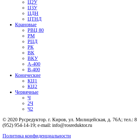
Ц2У
Ц3У
ЦДН
ЦТНД
Крановые
РВЦ 80
РМ
РЦД
РК
ВК
ВКУ
А-400
В-400
Конические
КЦ1
КЦ2
Червячные
Ч
2Ч
Ч2
© 2020 Русредуктор. г. Киров, ул. Милицейская, д. 76А; тел.: 8
(952) 954-14-19; e-mail: info@rosreduktor.ru
Политика конфиденциальности