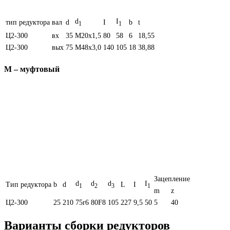
d
I
тип редуктора
вал
d
I
b
t
1
1
Ц2-300
вх
35
M20x1,5
80
58
6
18,55
Ц2-300
вых
75
М48х3,0
140
105
18
38,88
М – муфтовый
Зацепление
d
d
d
I
Тип редуктора
b
d
L
I
1
2
3
1
m
z
Ц2-300
25
210
75r6
80F8
105
227
9,5
50
5
40
Варианты сборки редукторов