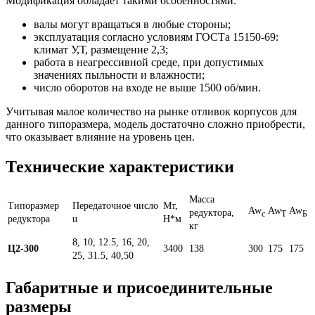
Модификация обладает такими особенностями:
валы могут вращаться в любые стороны;
эксплуатация согласно условиям ГОСТа 15150-69:
климат У,Т, размещение 2,3;
работа в неагрессивной среде, при допустимых
значениях пыльности и влажности;
число оборотов на входе не выше 1500 об/мин.
Учитывая малое количество на рынке отливок корпусов для
данного типоразмера, модель достаточно сложно приобрести,
что оказывает влияние на уровень цен.
Технические характеристики
Масса
Типоразмер
Передаточное число
Мт,
Aw
Aw
Aw
редуктора,
c
T
Б
редуктора
u
Н*м
кг
8, 10, 12.5, 16, 20,
Ц2-300
3400
138
300
175
175
25, 31.5, 40,50
Габаритные и присоединительные
размеры