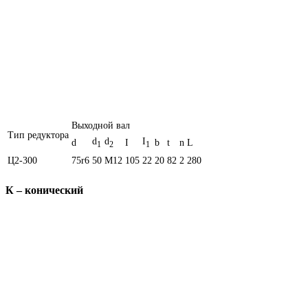
Выходной вал
Тип редуктора
d
d
I
d
I
b
t
n
L
1
2
1
Ц2-300
75r6
50
M12
105
22
20
82
2
280
К – конический