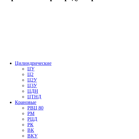
Цилиндрические
ЦУ
Ц2
Ц2У
Ц3У
ЦДН
ЦТНД
Крановые
РВЦ 80
РМ
РЦД
РК
ВК
ВКУ