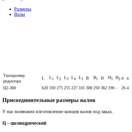
Размеры
Валы
Типоразмер
L
L
L
L
L
B
H
H
L
B
H
d
n
1
2
3
4
5
1
1
2
редуктора
Ц2-300
620
350
275
255
227
165
300
250
362
190
-
26
4
Присоединительные размеры валов
У нас возможно изготовление концов валов под заказ.
Ц – цилиндрический