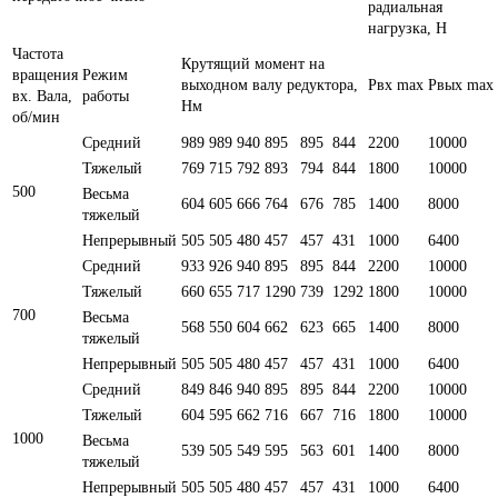
радиальная
нагрузка, Н
Частота
Крутящий момент на
вращения
Режим
выходном валу редуктора,
Рвх max
Рвых max
вх. Вала,
работы
Нм
об/мин
Средний
989
989
940
895
895
844
2200
10000
Тяжелый
769
715
792
893
794
844
1800
10000
500
Весьма
604
605
666
764
676
785
1400
8000
тяжелый
Непрерывный
505
505
480
457
457
431
1000
6400
Средний
933
926
940
895
895
844
2200
10000
Тяжелый
660
655
717
1290
739
1292
1800
10000
700
Весьма
568
550
604
662
623
665
1400
8000
тяжелый
Непрерывный
505
505
480
457
457
431
1000
6400
Средний
849
846
940
895
895
844
2200
10000
Тяжелый
604
595
662
716
667
716
1800
10000
1000
Весьма
539
505
549
595
563
601
1400
8000
тяжелый
Непрерывный
505
505
480
457
457
431
1000
6400