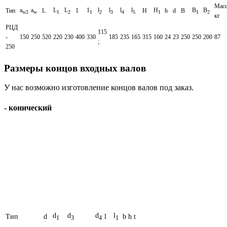
Масс
а
a
L
L
1
l
l
l
l
H
B
B
Тип
L
1
Н
h
d
B
w2
w
1
2
1
2
3
4
5
1
1
2
кг
РЦД
115
-
150
250
520
220
230
400
330
185
235
165
315
160
24
23
250
250
200
87
;
250
Размеры концов входных валов
У нас возможно изготовление концов валов под заказ.
- конический
d
d
d
l
Тип
d
l
b
h
t
1
3
4
1