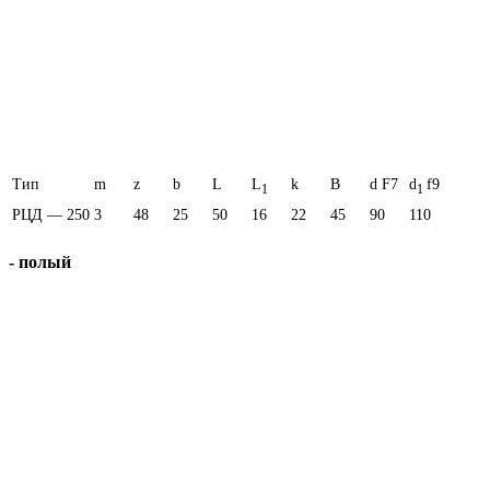
Тип
m
z
b
L
L
k
В
d F7
d
f9
1
1
РЦД — 250
3
48
25
50
16
22
45
90
110
- полый