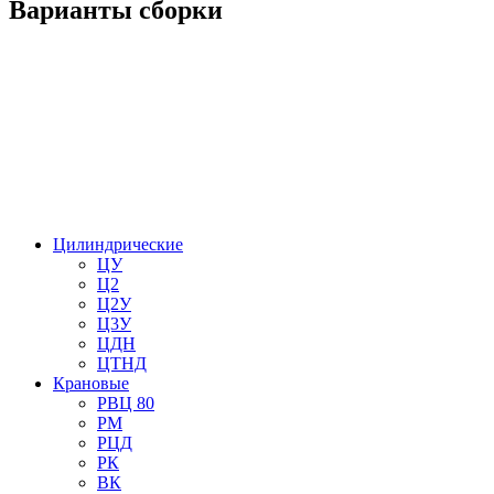
Варианты сборки
Цилиндрические
ЦУ
Ц2
Ц2У
Ц3У
ЦДН
ЦТНД
Крановые
РВЦ 80
РМ
РЦД
РК
ВК