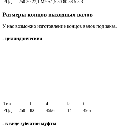
РЦД — 250
30
27,1
M20x1,5
50
80
58
5
5
3
Размеры концов выходных валов
У нас возможно изготовление концов валов под заказ.
- цилиндрический
Тип
l
d
b
t
РЦД — 250
82
45k6
14
49.5
- в виде зубчатой муфты